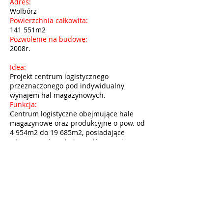
Adres:
Wolbórz
Powierzchnia całkowita:
141 551m2
Pozwolenie na budowę:
2008r.
Idea:
Projekt centrum logistycznego
przeznaczonego pod indywidualny
wynajem hal magazynowych.
Funkcja:
Centrum logistyczne obejmujące hale
magazynowe oraz produkcyjne o pow. od
4 954m2 do 19 685m2, posiadające
własne powierzchnie parkingowe i
towarowe oraz zaplecza biurowo -
socjalne. Każdą z hal wyposażono w
komplet uzbrojenia medialnego.
Dodatkowo zaprojektowano centralną
hydrofornię pożarową wraz ze
zbiornikami wody do obsługi instalacji
tryskaczowych w halach. Obiekty
zestawiono w sposób umożliwiający