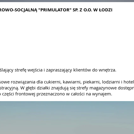
OWO-SOCJALNĄ "PRIMULATOR" SP. Z O.O. W ŁODZI
lający strefę wejścia i zapraszający klientów do wnętrza.
e rozwiązania dla cukierni, kawiarni, piekarni, lodziarni i hoteli
istracyjną. W głębi działki znajdują się strefy magazynowe dost
o części frontowej przeznaczono w całości na wynajem.