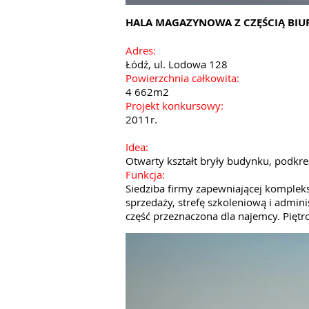
HALA MAGAZYNOWA Z CZĘŚCIĄ BIUR
Adres:
Łódź, ul. Lodowa 128
Powierzchnia całkowita:
4 662m2
Projekt konkursowy:
2011r.
Idea:
Otwarty kształt bryły budynku, podkreś
Funkcja:
Siedziba firmy zapewniającej kompleksow
sprzedaży, strefę szkoleniową i admin
część przeznaczona dla najemcy. Piętr